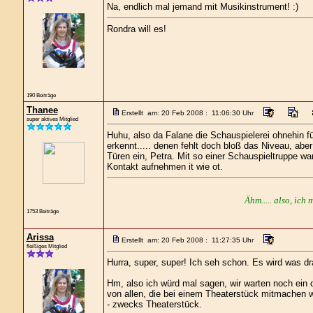
Na, endlich mal jemand mit Musikinstrument! :)
Rondra will es!
190 Beiträge
Thanee
Erstellt am: 20 Feb 2008 : 11:06:30 Uhr
super aktives Mitglied
Huhu, also da Falane die Schauspielerei ohnehin für
erkennt..... denen fehlt doch bloß das Niveau, ab
Türen ein, Petra. Mit so einer Schauspieltruppe wa
Kontakt aufnehmen it wie ot.
Ähm..... also, ich 
1753 Beiträge
Arissa
Erstellt am: 20 Feb 2008 : 11:27:35 Uhr
fleißiges Mitglied
Hurra, super, super! Ich seh schon. Es wird was dra
Hm, also ich würd mal sagen, wir warten noch ein 
von allen, die bei einem Theaterstück mitmachen w
- zwecks Theaterstück.