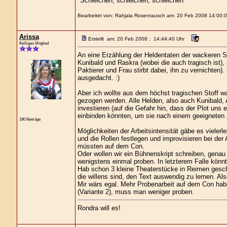
"Schleichen, schleichen, schleichen"
Bearbeitet von: Rahjala Rosenrausch am: 20 Feb 2008 14:00:0
Arissa
Erstellt am: 20 Feb 2008 : 14:44:40 Uhr
fleißiges Mitglied
An eine Erzählung der Heldentaten der wackeren Str
Kunibald und Raskra (wobei die auch tragisch ist), 
Paktierer und Frau stirbt dabei, ihn zu vernichten)
ausgedacht. :)
Aber ich wollte aus dem höchst tragischen Stoff 
gezogen werden. Alle Helden, also auch Kunibald, A
investieren (auf die Gefahr hin, dass der Plot uns 
einbinden könnten, um sie nach einem geeigneten z
190 Beiträge
Möglichkeiten der Arbeitsintensität gäbe es vielerl
und die Rollen festlegen und improvisieren bei der
müssten auf dem Con.
Oder wollen wir ein Bühnenskript schreiben, genau
wenigstens einmal proben. In letzterem Falle könn
Hab schon 3 kleine Theaterstücke in Reimen gesch
die willens sind, den Text auswendig zu lernen. Al
Mir wärs egal. Mehr Probenarbeit auf dem Con hab
(Variante 2), muss man weniger proben.
Rondra will es!