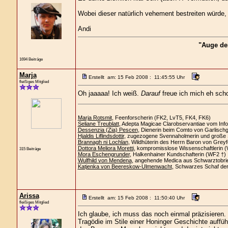
Wobei dieser natürlich vehement bestreiten würde,
Andi
"Auge de
1694 Beiträge
Marja
Erstellt am: 15 Feb 2008 : 11:45:55 Uhr
fleißiges Mitglied
Oh jaaaaa! Ich weiß.
Darauf
freue ich mich eh sch
Marja Rotsmit
, Feenforscherin (FK2, LvT5, FK4, FK6)
Seliane Treublatt
, Adepta Magicae Clarobservantiae vom Info
Dessenzia (Zia) Pescen
, Dienerin beim Comto von Garlisch
Hjaldis Liflindsdottir
, zugezogene Svennaholmerin und große 
Brannagh ni Lochlan
, Wildhüterin des Herrn Baron von Greyf
Dottora Meliora Moretti
, kompromisslose Wissenschaftlerin 
315 Beiträge
Mora Eschengrunder
, Halkenhainer Kundschafterin (WF2 †)
Wulfhild von Mendena
, angehende Medica aus Schwarztobri
Katjenka von Beereskow-Ulmenwacht
, Schwarzes Schaf de
Arissa
Erstellt am: 15 Feb 2008 : 11:50:40 Uhr
fleißiges Mitglied
Ich glaube, ich muss das noch einmal präzisieren.
Tragödie im Stile einer Honinger Geschichte auffü