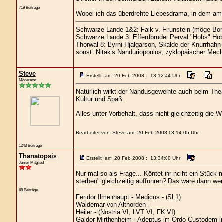
719 Beiträge
Wobei ich das überdrehte Liebesdrama, in dem am E
Schwarze Lande 1&2: Falk v. Firunstein (möge Bor
Schwarze Lande 3: Efferdbruder Perval "Hobs" Hob
Thorwal 8: Byrni Hjalgarson, Skalde der Knurrhahn
sonst: Nitakis Nanduriopoulos, zyklopäischer Mech
Steve
Erstellt am: 20 Feb 2008 : 13:12:44 Uhr
Moderator
Natürlich wirkt der Nandusgeweihte auch beim Theat
Kultur und Spaß.
Alles unter Vorbehalt, dass nicht gleichzeitig die W
Bearbeitet von: Steve am: 20 Feb 2008 13:14:05 Uhr
1243 Beiträge
Thanatopsis
Erstellt am: 20 Feb 2008 : 13:34:00 Uhr
Junior Mitglied
Nur mal so als Frage... Köntet ihr nciht ein Stück
sterben" gleichzeitig aufführen? Das wäre dann wen
68 Beiträge
Feridor Ilmenhaupt - Medicus - (SL1)
Waldemar von Altnorden -
Heiler - (Nostria VI, LVT VI, FK VI)
Galdor Mirthenheim - Adeptus im Ordo Custodem i