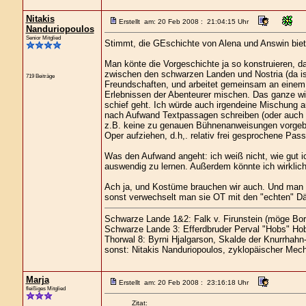
Nitakis
Erstellt am: 20 Feb 2008 : 21:04:15 Uhr
Nanduriopoulos
Senior Mitglied
Stimmt, die GEschichte von Alena und Answin biete
Man könte die Vorgeschichte ja so konstruieren, d
zwischen den schwarzen Landen und Nostria (da is
719 Beiträge
Freundschaften, und arbeitet gemeinsam an einem 
Erlebnissen der Abenteurer mischen. Das ganze wird
schief geht. Ich würde auch irgendeine Mischung a
nach Aufwand Textpassagen schreiben (oder auch 
z.B. keine zu genauen Bühnenanweisungen vorgebe
Oper aufziehen, d.h,. relativ frei gesprochene Pas
Was den Aufwand angeht: ich weiß nicht, wie gut i
auswendig zu lernen. Außerdem könnte ich wirklic
Ach ja, und Kostüme brauchen wir auch. Und man mu
sonst verwechselt man sie OT mit den "echten" D
Schwarze Lande 1&2: Falk v. Firunstein (möge Bor
Schwarze Lande 3: Efferdbruder Perval "Hobs" Hob
Thorwal 8: Byrni Hjalgarson, Skalde der Knurrhahn
sonst: Nitakis Nanduriopoulos, zyklopäischer Mech
Marja
Erstellt am: 20 Feb 2008 : 23:16:18 Uhr
fleißiges Mitglied
Zitat: