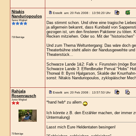
Nitakis
Erstellt am: 20 Feb 2008 : 13:56:20 Uhr
Nanduriopoulos
Senior Mitglied
Das stimmt schon. Und ohne eine tragische Liebesge
ja allgemein bekannt, dass Kunibald von Sappensti
gezogen ist, um den finsteren Paktierer zu töten.
Recken mitziehen. Oder so. Mit der "historischen
719 Beiträge
Und zum Thema Weltuntergang: Das wäre doch gera
Theaterbühne steht allein der Nandusgeweihte und s
Theaterstück...
Schwarze Lande 1&2: Falk v. Firunstein (möge Bor
Schwarze Lande 3: Efferdbruder Perval "Hobs" Hob
Thorwal 8: Byrni Hjalgarson, Skalde der Knurrhahn
sonst: Nitakis Nanduriopoulos, zyklopäischer Mech
Rahjala
Erstellt am: 20 Feb 2008 : 13:57:53 Uhr
Rosenrausch
Junior Mitglied
*hand heb* zu allem
Ich könnte z.B. den Erzähler machen, der immer zwi
Untermalung)
Lasst mich Eure Heldentaten besingen!
73 Beiträge