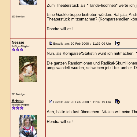
Zum Theaterstück als *Hände-hochheb* werte ich je
Eine Gauklertruppe beitreten würden: Rahjala, And
190 Beiträge
Theaterstück mitzumachen? (Komparsenrollen könn
Rondra will es!
Nessie
Erstellt am: 20 Feb 2008 : 11:35:06 Uhr
fleißiges Mitglied
Nun, als Komparse/Statistin würd ich mitmachen. 
Die ganzen Randomionen und Radikal-Skurrillionen, 
umgewandelt wurden, schweben jetzt frei umher. Die
271 Beiträge
Arissa
Erstellt am: 20 Feb 2008 : 11:39:19 Uhr
fleißiges Mitglied
Ach, hätte ich fast übersehen: Nitakis will beim T
Rondra will es!