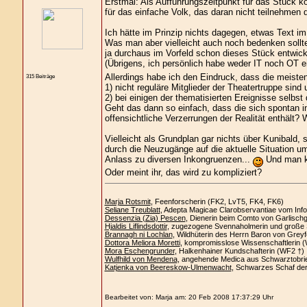
Erstmal: Als Aufführungszeitpunkt für das Stück k
für das einfache Volk, das daran nicht teilnehmen d
Ich hätte im Prinzip nichts dagegen, etwas Text im
Was man aber vielleicht auch noch bedenken sollte,
ja durchaus im Vorfeld schon dieses Stück entwick
(Übrigens, ich persönlich habe weder IT noch OT ei
Allerdings habe ich den Eindruck, dass die meisten
315 Beiträge
1) nicht reguläre Mitglieder der Theatertruppe sind 
2) bei einigen der thematisierten Ereignisse selbst
Geht das dann so einfach, dass die sich spontan in
offensichtliche Verzerrungen der Realität enthält
Vielleicht als Grundplan gar nichts über Kunibald,
durch die Neuzugänge auf die aktuelle Situation u
Anlass zu diversen Inkongruenzen...
Und man ka
Oder meint ihr, das wird zu kompliziert?
Marja Rotsmit
, Feenforscherin (FK2, LvT5, FK4, FK6)
Seliane Treublatt
, Adepta Magicae Clarobservantiae vom Info
Dessenzia (Zia) Pescen
, Dienerin beim Comto von Garlisch
Hjaldis Liflindsdottir
, zugezogene Svennaholmerin und große 
Brannagh ni Lochlan
, Wildhüterin des Herrn Baron von Greyf
Dottora Meliora Moretti
, kompromisslose Wissenschaftlerin 
Mora Eschengrunder
, Halkenhainer Kundschafterin (WF2 †)
Wulfhild von Mendena
, angehende Medica aus Schwarztobri
Katjenka von Beereskow-Ulmenwacht
, Schwarzes Schaf de
Bearbeitet von: Marja am: 20 Feb 2008 17:37:29 Uhr