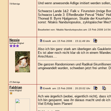
Und wenn anwesende Adlige imitiert werden sollen, 
719 Beiträge
Schwarze Lande 1&2: Falk v. Firunstein (möge Bor
Schwarze Lande 3: Efferdbruder Perval "Hobs" Hob
Thorwal 8: Byrni Hjalgarson, Skalde der Knurrhahn
sonst: Nitakis Nanduriopoulos, zyklopäischer Mech
Bearbeitet von: Nitakis Nanduriopoulos am: 15 Feb 2008 14:54
Nessie
Erstellt am: 15 Feb 2008 : 15:11:49 Uhr
fleißiges Mitglied
Also ich bin ganz stark am überlegen als Gaukler
Es ist aber noch nicht klar ob ich in einem Wande
Anschluss....
Die ganzen Randomionen und Radikal-Skurrillionen, 
umgewandelt wurden, schweben jetzt frei umher. Die
271 Beiträge
Faldrian
Erstellt am: 15 Feb 2008 : 20:20:02 Uhr
neues Mitglied
Ach wie ärgerlich (wobei, eigentlich nicht), dass 
Ich bin gespannt, was ihr daraus macht und ob ich
Viel Erfolg beim Planen!