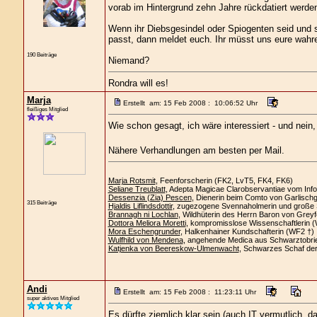
vorab im Hintergrund zehn Jahre rückdatiert werde
Wenn ihr Diebsgesindel oder Spiogenten seid und 
passt, dann meldet euch. Ihr müsst uns eure wahr
190 Beiträge
Niemand?
Rondra will es!
Marja
Erstellt am: 15 Feb 2008 : 10:06:52 Uhr
fleißiges Mitglied
Wie schon gesagt, ich wäre interessiert - und nein,
Nähere Verhandlungen am besten per Mail.
Marja Rotsmit
, Feenforscherin (FK2, LvT5, FK4, FK6)
Seliane Treublatt
, Adepta Magicae Clarobservantiae vom Info
Dessenzia (Zia) Pescen
, Dienerin beim Comto von Garlisch
315 Beiträge
Hjaldis Liflindsdottir
, zugezogene Svennaholmerin und große 
Brannagh ni Lochlan
, Wildhüterin des Herrn Baron von Greyf
Dottora Meliora Moretti
, kompromisslose Wissenschaftlerin 
Mora Eschengrunder
, Halkenhainer Kundschafterin (WF2 †)
Wulfhild von Mendena
, angehende Medica aus Schwarztobri
Katjenka von Beereskow-Ulmenwacht
, Schwarzes Schaf de
Andi
Erstellt am: 15 Feb 2008 : 11:23:11 Uhr
super aktives Mitglied
Es dürfte ziemlich klar sein (auch IT vermutlich, d