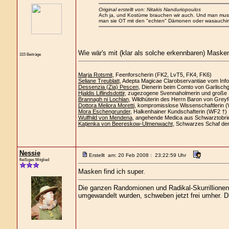
Original erstellt von: Nitakis Nanduriopoulos
Ach ja, und Kostüme brauchen wir auch. Und man muss s
man sie OT mit den "echten" Dämonen oder wasauchim
Wie wär's mit (klar als solche erkennbaren) Maske
315 Beiträge
Marja Rotsmit
, Feenforscherin (FK2, LvT5, FK4, FK6)
Seliane Treublatt
, Adepta Magicae Clarobservantiae vom Info
Dessenzia (Zia) Pescen
, Dienerin beim Comto von Garlisch
Hjaldis Liflindsdottir
, zugezogene Svennaholmerin und große 
Brannagh ni Lochlan
, Wildhüterin des Herrn Baron von Greyf
Dottora Meliora Moretti
, kompromisslose Wissenschaftlerin 
Mora Eschengrunder
, Halkenhainer Kundschafterin (WF2 †)
Wulfhild von Mendena
, angehende Medica aus Schwarztobri
Katjenka von Beereskow-Ulmenwacht
, Schwarzes Schaf de
Nessie
Erstellt am: 20 Feb 2008 : 23:22:59 Uhr
fleißiges Mitglied
Masken find ich super.
Die ganzen Randomionen und Radikal-Skurrillionen, 
umgewandelt wurden, schweben jetzt frei umher. Die