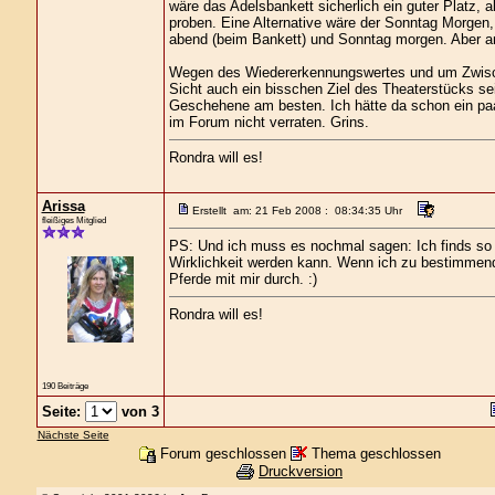
wäre das Adelsbankett sicherlich ein guter Platz, 
proben. Eine Alternative wäre der Sonntag Morgen, 
abend (beim Bankett) und Sonntag morgen. Aber a
Wegen des Wiedererkennungswertes und um Zwische
Sicht auch ein bisschen Ziel des Theaterstücks sein
Geschehene am besten. Ich hätte da schon ein pa
im Forum nicht verraten. Grins.
Rondra will es!
Arissa
Erstellt am: 21 Feb 2008 : 08:34:35 Uhr
fleißiges Mitglied
PS: Und ich muss es nochmal sagen: Ich finds so
Wirklichkeit werden kann. Wenn ich zu bestimmend 
Pferde mit mir durch. :)
Rondra will es!
190 Beiträge
Seite:
von 3
Nächste Seite
Forum geschlossen
Thema geschlossen
Druckversion