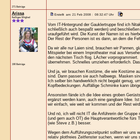
271 Beiträge
Arissa
Erstellt am: 21 Feb 2008 : 08:32:47 Uhr
fleißiges Mitglied
Vom IT-Hintergrund der Gauklertruppe find ich Nita
schließlich auch bespaßt werden) und beschließen
uraufgeführt wird. Die Kunst der Narren ist es hie
Der Rest der Personen ist es dann, an dem die Feh
Da wir alle nur Laien sind, brauchen wir Pannen, gl
Mitspieler bei einem Improtheater mal aus Versehen
den nächsten Tisch flog. LAcher vorprogrammiert. 
übernehmen. Schnelles umziehen erforderlich. Das 
190 Beiträge
Und ja, wir brauchen Kostüme, die wie Kostüme au
sind. Dann passen sie auch halbwegs. Masken sind z
Ich selber bin handwerklich nicht begabt genug, 
Kopfbedeckungen. Auffällige Schminke kann übrige
Ansonsten fände ich die Idee eines groben Gerüst
ergänzt werden kann, auch eine gangbare Idee. Is
wir einfach, wie weit wir kommen und der Rest wird 
Und nö, ich will nicht IT die Anführerin der Grupp
(und gern auch OT) die Hauptverantwortliche fürs T
(wie Steve z.B.) besser.
Wegen dem Aufführungszeitpunkt sollten wir uns wi
relativ plotfreies Zeitfenster suchen, wenn wir u