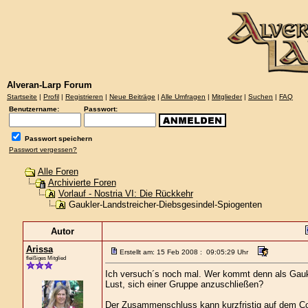
Alveran-Larp Forum
Startseite
|
Profil
|
Registrieren
|
Neue Beiträge
|
Alle Umfragen
|
Mitglieder
|
Suchen
|
FAQ
Benutzername:
Passwort:
Passwort speichern
Passwort vergessen?
Alle Foren
Archivierte Foren
Vorlauf - Nostria VI: Die Rückkehr
Gaukler-Landstreicher-Diebsgesindel-Spiogenten
Autor
Arissa
Erstellt am: 15 Feb 2008 : 09:05:29 Uhr
fleißiges Mitglied
Ich versuch´s noch mal. Wer kommt denn als Gaukl
Lust, sich einer Gruppe anzuschließen?
Der Zusammenschluss kann kurzfristig auf dem Con