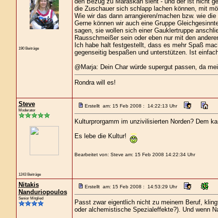
den Bezug zu Maraskan sieht - und der ist nicht gew
die Zuschauer sich schlapp lachen können, mit mö
Wie wir das dann arrangieren/machen bzw. wie die
Gerne können wir auch eine Gruppe Gleichgesinnter
sagen, sie wollen sich einer Gauklertruppe ansch
Rausschmeißer sein oder eben nur mit den anderen
Ich habe halt festgestellt, dass es mehr Spaß mac
190 Beiträge
gegenseitig bespaßen und unterstützen. Ist einfach 
@Marja: Dein Char würde supergut passen, da me
Rondra will es!
Steve
Erstellt am: 15 Feb 2008 : 14:22:13 Uhr
Moderator
Kulturprorgamm im unzivilisierten Norden? Dem kan
Es lebe die Kultur!
Bearbeitet von: Steve am: 15 Feb 2008 14:22:34 Uhr
1243 Beiträge
Nitakis
Erstellt am: 15 Feb 2008 : 14:53:29 Uhr
Nanduriopoulos
Senior Mitglied
Passt zwar eigentlich nicht zu meinem Beruf, klin
oder alchemistische Spezialeffekte?). Und wenn Na