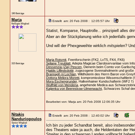
190 Beiträge
Marja
Erstellt am: 20 Feb 2008 : 12:05:57 Uhr
fleißiges Mitglied
Statist, Komparse, Hauptrolle... prinzipiell alles dr
Aber an der Stückplanung wirke ich jedenfalls gern
Und will der Phexgeweihte wirklich
mitspielen
? Und
Marja Rotsmit
, Feenforscherin (FK2, LvT5, FK4, FK6)
Seliane Treublatt
, Adepta Magicae Clarobservantiae vom Info
315 Beiträge
Dessenzia (Zia) Pescen
, Dienerin beim Comto von Garlisch
Hjaldis Liflindsdottir
, zugezogene Svennaholmerin und große 
Brannagh ni Lochlan
, Wildhüterin des Herrn Baron von Greyf
Dottora Meliora Moretti
, kompromisslose Wissenschaftlerin 
Mora Eschengrunder
, Halkenhainer Kundschafterin (WF2 †)
Wulfhild von Mendena
, angehende Medica aus Schwarztobri
Katjenka von Beereskow-Ulmenwacht
, Schwarzes Schaf de
Bearbeitet von: Marja am: 20 Feb 2008 12:06:35 Uhr
Nitakis
Erstellt am: 20 Feb 2008 : 12:40:02 Uhr
Nanduriopoulos
Senior Mitglied
Ich bin zu jeder Schandtat bereit, also insbeson
des Theaters wäre ja auch, die Heldentaten der Hei
Streiter in den schwarzen Landen vollbracht haben!