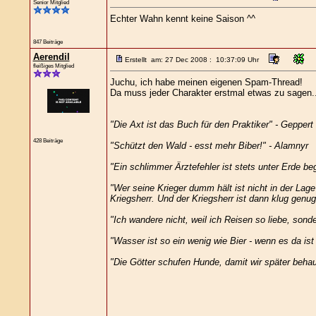
Senior Mitglied
Echter Wahn kennt keine Saison ^^
847 Beiträge
Aerendil
Erstellt am: 27 Dec 2008 : 10:37:09 Uhr
fleißiges Mitglied
Juchu, ich habe meinen eigenen Spam-Thread!
Da muss jeder Charakter erstmal etwas zu sagen..
"Die Axt ist das Buch für den Praktiker" - Geppert
428 Beiträge
"Schützt den Wald - esst mehr Biber!" - Alamnyr
"Ein schlimmer Ärztefehler ist stets unter Erde be
"Wer seine Krieger dumm hält ist nicht in der Lage
Kriegsherr. Und der Kriegsherr ist dann klug genug
"Ich wandere nicht, weil ich Reisen so liebe, sonde
"Wasser ist so ein wenig wie Bier - wenn es da ist 
"Die Götter schufen Hunde, damit wir später behau