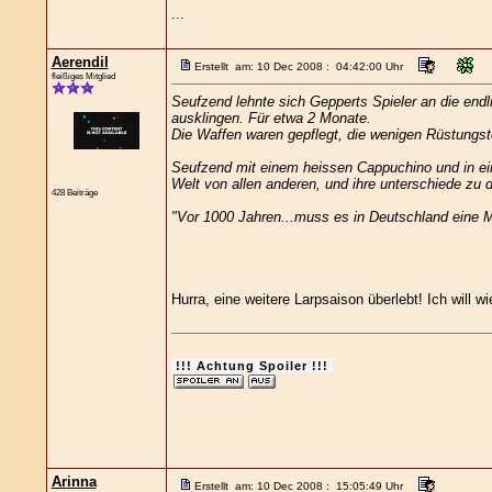
...
Aerendil
Erstellt am: 10 Dec 2008 : 04:42:00 Uhr
fleißiges Mitglied
Seufzend lehnte sich Gepperts Spieler an die en
ausklingen. Für etwa 2 Monate.
Die Waffen waren gepflegt, die wenigen Rüstungstei
Seufzend mit einem heissen Cappuchino und in ei
Welt von allen anderen, und ihre unterschiede zu 
428 Beiträge
"Vor 1000 Jahren...muss es in Deutschland eine 
Hurra, eine weitere Larpsaison überlebt! Ich will w
!!! Achtung Spoiler !!!
Arinna
Erstellt am: 10 Dec 2008 : 15:05:49 Uhr