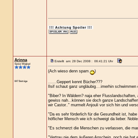
!!! Achtung Spoiler !!!
Arinna
Erstellt am: 28 Dec 2008 : 06:41:21 Uhr
Senior Mitglied
(Ach wieso denn spam
)
.......Geppert kennt Bücher???
847 Beiträge
Ilsif schaut ganz ungläubig....imerhin schwimmen d
"Biber? In Wäldern? naja eher Flusslandschaften,
gewiss nah...können sie doch ganze Landschaffen 
wir Castor.." murmelt Anjouli vor sich hin und vers
"Da es sehr förderlich für die Gesundheit ist, hab
höflicher Mensch wie ich schweigt da lieber. Nobles
"Es schmerzt die Menschen zu verlassen, die man 
"Vertrau nie dem äußeren Anschein, noch nie hat ei