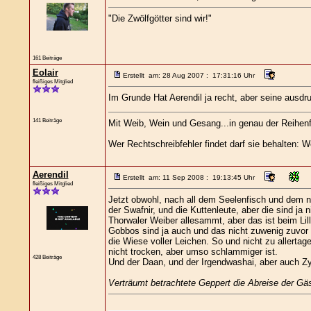
"Die Zwölfgötter sind wir!"
161 Beiträge
Eolair
Erstellt am: 28 Aug 2007 : 17:31:16 Uhr
fleißiges Mitglied
Im Grunde Hat Aerendil ja recht, aber seine ausdru
141 Beiträge
Mit Weib, Wein und Gesang...in genau der Reihen
Wer Rechtschreibfehler findet darf sie behalten: W
Aerendil
Erstellt am: 11 Sep 2008 : 19:13:45 Uhr
fleißiges Mitglied
Jetzt obwohl, nach all dem Seelenfisch und dem n
der Swafnir, und die Kuttenleute, aber die sind ja
Thorwaler Weiber allesammt, aber das ist beim Lil
Gobbos sind ja auch und das nicht zuwenig zuvor g
die Wiese voller Leichen. So und nicht zu allertage
nicht trocken, aber umso schlammiger ist.
428 Beiträge
Und der Daan, und der Irgendwashai, aber auch Zy
Verträumt betrachtete Geppert die Abreise der Gäs