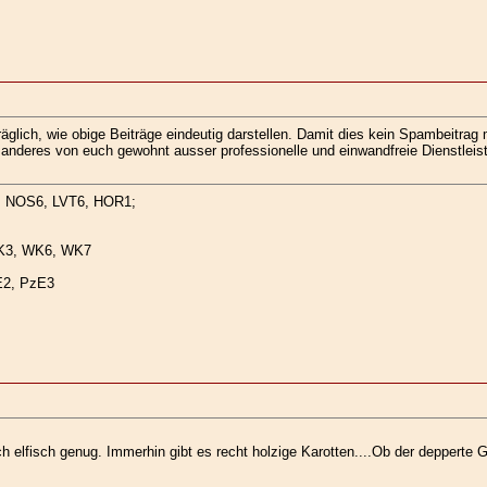
träglich, wie obige Beiträge eindeutig darstellen. Damit dies kein Spambeitra
 anderes von euch gewohnt ausser professionelle und einwandfreie Dienstleis
1, NOS6, LVT6, HOR1;
WK3, WK6, WK7
E2, PzE3
ch elfisch genug. Immerhin gibt es recht holzige Karotten....Ob der deppert