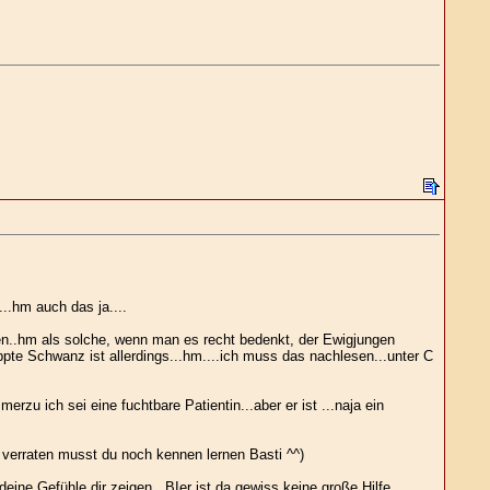
...hm auch das ja....
en..hm als solche, wenn man es recht bedenkt, der Ewigjungen
te Schwanz ist allerdings...hm....ich muss das nachlesen...unter C
rzu ich sei eine fuchtbare Patientin...aber er ist ...naja ein
 verraten musst du noch kennen lernen Basti ^^)
eine Gefühle dir zeigen...BIer ist da gewiss keine große Hilfe