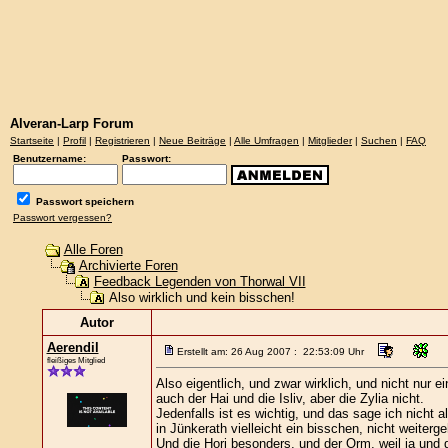
Alveran-Larp Forum
Startseite
|
Profil
|
Registrieren
|
Neue Beiträge
|
Alle Umfragen
|
Mitglieder
|
Suchen
|
FAQ
Benutzername:
Passwort:
Passwort speichern
Passwort vergessen?
Alle Foren
Archivierte Foren
Feedback Legenden von Thorwal VII
Also wirklich und kein bisschen!
Autor
Aerendil
Erstellt am: 26 Aug 2007 : 22:53:09 Uhr
fleißiges Mitglied
Also eigentlich, und zwar wirklich, und nicht nur 
auch der Hai und die Isliv, aber die Zylia nicht.
Jedenfalls ist es wichtig, und das sage ich nicht a
in Jünkerath vielleicht ein bisschen, nicht weiterge
Und die Hori besonders, und der Orm, weil ja und