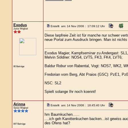
Exodus
Erstellt am: 14 Nov 2008 : 17:09:12 Uhr
Junior Mitglied
Diese larpfreie Zeit ist für manche nur schwer ver
neue Portal zum Ausdruck bringen. Man ist nichts
Exodus Magier, Kampfseminar zu Andergast: SL
Melvin Söldner: NOS4, LVT5, FK3, FK4, LVT6;
Baldur Robur von Rabental, Vogt: NOS7, WK2, 
80 Beiträge
Fredorian vom Berg, Abt Praios (GSC): PzE1, Pz
NSC: SL2
Spielt solange Ihr noch koennt!
Arinna
Erstellt am: 14 Nov 2008 : 18:45:40 Uhr
Senior Mitglied
hm Baumkuchen......
....ich geh Karottenkuchen backen...ist gewiss au
des Ofens hat?
847 Beiträge