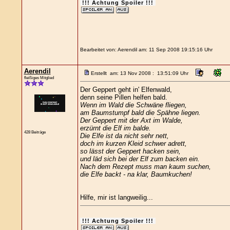
!!! Achtung Spoiler !!!
Bearbeitet von: Aerendil am: 11 Sep 2008 19:15:16 Uhr
Aerendil
Erstellt am: 13 Nov 2008 : 13:51:09 Uhr
fleißiges Mitglied
Der Geppert geht in' Elfenwald,
denn seine Pillen helfen bald.
Wenn im Wald die Schwäne fliegen,
am Baumstumpf bald die Spähne liegen.
Der Geppert mit der Axt im Walde,
erzürnt die Elf im balde.
428 Beiträge
Die Elfe ist da nicht sehr nett,
doch im kurzen Kleid schwer adrett,
so lässt der Geppert hacken sein,
und läd sich bei der Elf zum backen ein.
Nach dem Rezept muss man kaum suchen,
die Elfe backt - na klar, Baumkuchen!
Hilfe, mir ist langweilig...
!!! Achtung Spoiler !!!