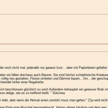
ie noch nicht mal..jedenalls nur gaaanz kurz....aber mit Papierboten gefaltet.
 aber sie fällen durchaus auch Bäume. Sie sind höchst schöpferische Kreatur
völlig neu gestalten, Flüsse umleiten und Dämme bauen....hm....der geschupp
chwindet hinter einer Regalreihe.
e ich beschlossen glücklich zu sein! Außerdem behauptet ein gewisser Brak imme
se oblige, wie es so treffend heißt. " Dulcinea
liebt, aber wenn die Heimat einen zerstört muss man gehen." (Tja wird nicht
ne Perle eine Muschel hervorgebracht. Vertrau deiner Intuition und dem was d