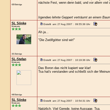
nächste Fest, wenn denn bald, und vor allem viel u
428 Beiträge
Irgendwo lehnte Geppert verträumt an einem Bau
SL Sönke
Erstellt am: 27 Aug 2007 : 09:55:36 Uhr
Moderator
Ah ja...
"Die Zwölfgötter sind wir!"
161 Beiträge
SL-Stefan
Erstellt am: 27 Aug 2007 : 10:19:36 Uhr
Moderator
Das Boron das nicht kapiert war klar!
Tsa hat's verstanden und schließt sich der Meinung
448 Beiträge
SL Sönke
Erstellt am: 27 Aug 2007 : 10:54:31 Uhr
Moderator
Natürlich. Viel Gerede, keine Aussage. Tsa.