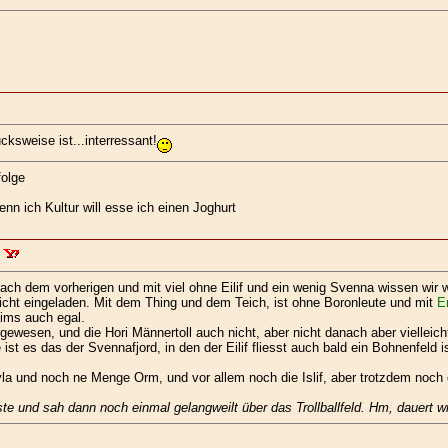
cksweise ist...interressant!
folge
enn ich Kultur will esse ich einen Joghurt
ach dem vorherigen und mit viel ohne Eilif und ein wenig Svenna wissen wir
 nicht eingeladen. Mit dem Thing und dem Teich, ist ohne Boronleute und mit
E
lims auch egal.
ewesen, und die Hori Männertoll auch nicht, aber nicht danach aber vielleic
 ist es das der Svennafjord, in den der Eilif fliesst auch bald ein Bohnenfeld 
la und noch ne Menge Orm, und vor allem noch die Islif, aber trotzdem noch 
te und sah dann noch einmal gelangweilt über das Trollballfeld. Hm, dauert wi