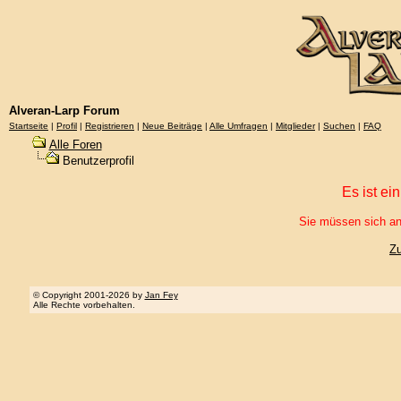
Alveran-Larp Forum
Startseite
|
Profil
|
Registrieren
|
Neue Beiträge
|
Alle Umfragen
|
Mitglieder
|
Suchen
|
FAQ
Alle Foren
Benutzerprofil
Es ist ei
Sie müssen sich an
Z
© Copyright 2001-2026 by
Jan Fey
Alle Rechte vorbehalten.