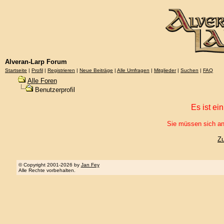
Alveran-Larp Forum
Startseite
|
Profil
|
Registrieren
|
Neue Beiträge
|
Alle Umfragen
|
Mitglieder
|
Suchen
|
FAQ
Alle Foren
Benutzerprofil
Es ist ei
Sie müssen sich an
Z
© Copyright 2001-2026 by
Jan Fey
Alle Rechte vorbehalten.