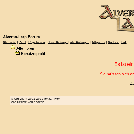
Alveran-Larp Forum
Startseite
|
Profil
|
Registrieren
|
Neue Beiträge
|
Alle Umfragen
|
Mitglieder
|
Suchen
|
FAQ
Alle Foren
Benutzerprofil
Es ist ei
Sie müssen sich an
Z
© Copyright 2001-2026 by
Jan Fey
Alle Rechte vorbehalten.