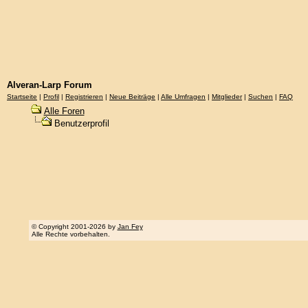
Alveran-Larp Forum
Startseite
|
Profil
|
Registrieren
|
Neue Beiträge
|
Alle Umfragen
|
Mitglieder
|
Suchen
|
FAQ
Alle Foren
Benutzerprofil
© Copyright 2001-2026 by
Jan Fey
Alle Rechte vorbehalten.