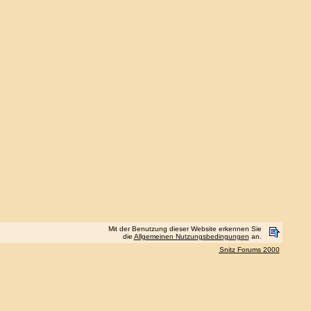
Mit der Benutzung dieser Website erkennen Sie
die
Allgemeinen Nutzungsbedingungen
an.
Snitz Forums 2000