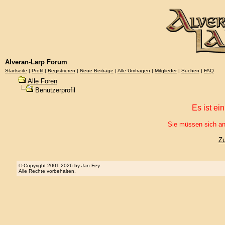
Alveran-Larp Forum
Startseite
|
Profil
|
Registrieren
|
Neue Beiträge
|
Alle Umfragen
|
Mitglieder
|
Suchen
|
FAQ
Alle Foren
Benutzerprofil
Es ist ei
Sie müssen sich an
Z
© Copyright 2001-2026 by
Jan Fey
Alle Rechte vorbehalten.