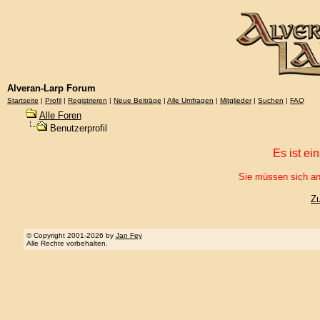
Alveran-Larp Forum
Startseite
|
Profil
|
Registrieren
|
Neue Beiträge
|
Alle Umfragen
|
Mitglieder
|
Suchen
|
FAQ
Alle Foren
Benutzerprofil
Es ist ei
Sie müssen sich an
Z
© Copyright 2001-2026 by
Jan Fey
Alle Rechte vorbehalten.