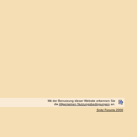
Mit der Benutzung dieser Website erkennen Sie
die
Allgemeinen Nutzungsbedingungen
an.
Snitz Forums 2000