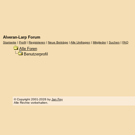
Alveran-Larp Forum
Startseite
|
Profil
|
Registrieren
|
Neue Beiträge
|
Alle Umfragen
|
Mitglieder
|
Suchen
|
FAQ
Alle Foren
Benutzerprofil
© Copyright 2001-2026 by
Jan Fey
Alle Rechte vorbehalten.