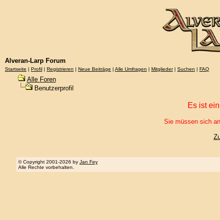
Alveran-Larp Forum
Startseite
|
Profil
|
Registrieren
|
Neue Beiträge
|
Alle Umfragen
|
Mitglieder
|
Suchen
|
FAQ
Alle Foren
Benutzerprofil
Es ist ei
Sie müssen sich an
Z
© Copyright 2001-2026 by
Jan Fey
Alle Rechte vorbehalten.