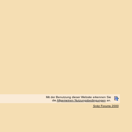
Mit der Benutzung dieser Website erkennen Sie
die
Allgemeinen Nutzungsbedingungen
an.
Snitz Forums 2000