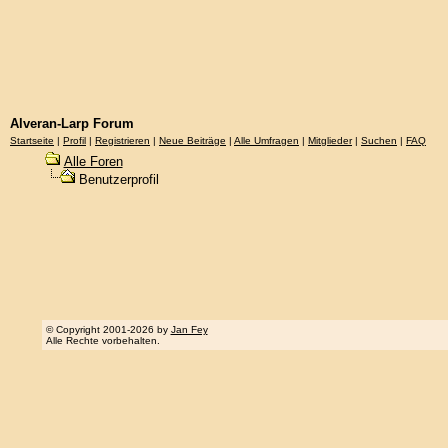
Alveran-Larp Forum
Startseite
|
Profil
|
Registrieren
|
Neue Beiträge
|
Alle Umfragen
|
Mitglieder
|
Suchen
|
FAQ
Alle Foren
Benutzerprofil
© Copyright 2001-2026 by
Jan Fey
Alle Rechte vorbehalten.