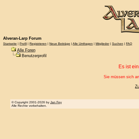
Alveran-Larp Forum
Startseite
|
Profil
|
Registrieren
|
Neue Beiträge
|
Alle Umfragen
|
Mitglieder
|
Suchen
|
FAQ
Alle Foren
Benutzerprofil
Es ist ei
Sie müssen sich an
Z
© Copyright 2001-2026 by
Jan Fey
Alle Rechte vorbehalten.