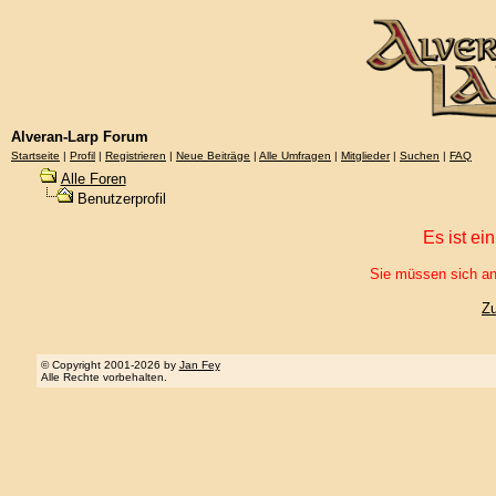
Alveran-Larp Forum
Startseite
|
Profil
|
Registrieren
|
Neue Beiträge
|
Alle Umfragen
|
Mitglieder
|
Suchen
|
FAQ
Alle Foren
Benutzerprofil
Es ist ei
Sie müssen sich an
Z
© Copyright 2001-2026 by
Jan Fey
Alle Rechte vorbehalten.