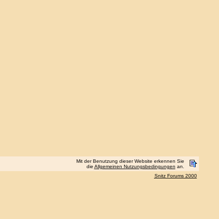
Mit der Benutzung dieser Website erkennen Sie
die
Allgemeinen Nutzungsbedingungen
an.
Snitz Forums 2000