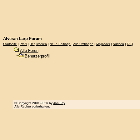
Alveran-Larp Forum
Startseite
|
Profil
|
Registrieren
|
Neue Beiträge
|
Alle Umfragen
|
Mitglieder
|
Suchen
|
FAQ
Alle Foren
Benutzerprofil
© Copyright 2001-2026 by
Jan Fey
Alle Rechte vorbehalten.