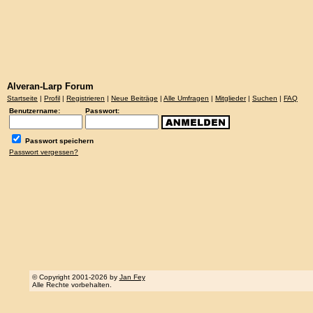
Alveran-Larp Forum
Startseite
|
Profil
|
Registrieren
|
Neue Beiträge
|
Alle Umfragen
|
Mitglieder
|
Suchen
|
FAQ
Benutzername:
Passwort:
Passwort speichern
Passwort vergessen?
© Copyright 2001-2026 by
Jan Fey
Alle Rechte vorbehalten.