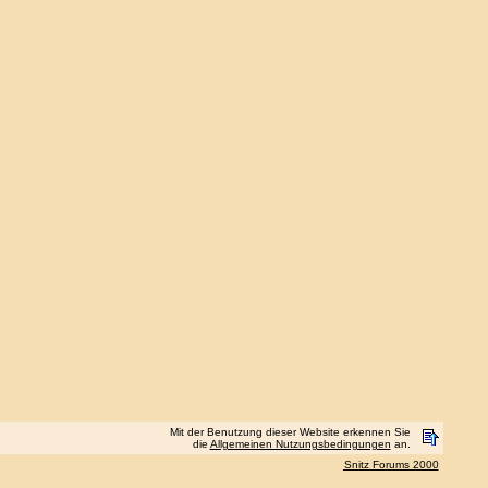
Mit der Benutzung dieser Website erkennen Sie
die
Allgemeinen Nutzungsbedingungen
an.
Snitz Forums 2000