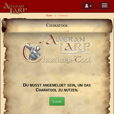
Home
Charatool
Charatool
}
Du musst angemeldet sein, um das
Charatool zu nutzen.
Login